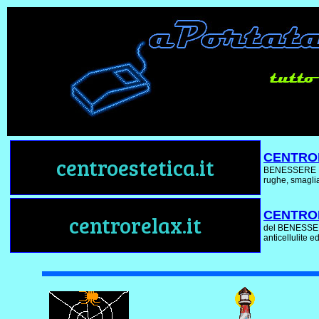
CENTROE
centroestetica.it
BENESSERE E 
rughe, smaglia
CENTRO
centrorelax.it
del BENESSER
anticellulite e