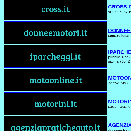
cross.it
CROSS.I
sito ha 618206
donneemotori.it
DONNEE
concessionari 
IPARCHE
iparcheggi.it
pubblici e pri
sito ha 70542 v
motoonline.it
MOTOONL
387549 visite.
motorini.it
MOTORIN
caschi, accesso
agenziapraticheauto.it
AGENZIA
documenti - vis