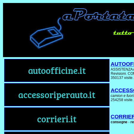
AUTOOFF
autoofficine.it
ASSISTENZA AU
Revisioni. 
350137 visite.
ACCESS
accessoriperauto.it
camion e fuori
254258 visite.
corrieri.it
CORRIER
consegne
-
re